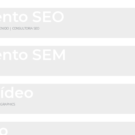
ento SEO
TENIDO | CONSULTORIA SEO
ento SEM
vídeo
 GRAPHICS
co