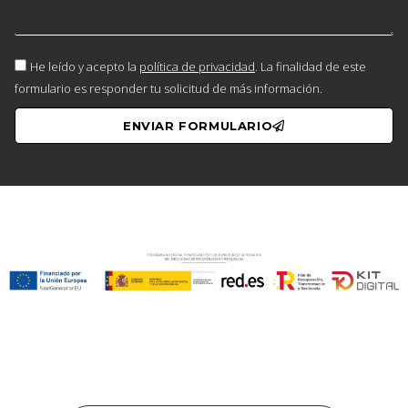
He leído y acepto la
política de privacidad
. La finalidad de este
formulario es responder tu solicitud de más información.
ENVIAR FORMULARIO