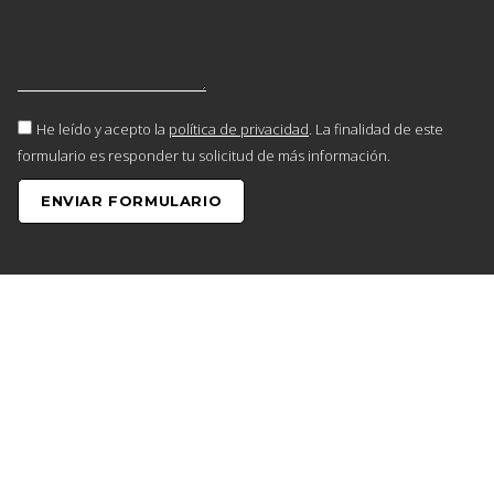
He leído y acepto la
política de privacidad
. La finalidad de este
formulario es responder tu solicitud de más información.
ENVIAR FORMULARIO