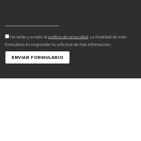
He leído y acepto la
política de privacidad
. La finalidad de este
formulario es responder tu solicitud de más información.
ENVIAR FORMULARIO