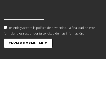
He leído y acepto la
política de privacidad
. La finalidad de este
formulario es responder tu solicitud de más información.
ENVIAR FORMULARIO