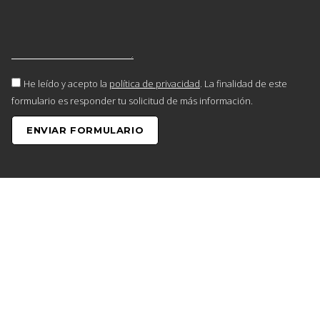
He leído y acepto la
política de privacidad
. La finalidad de este
formulario es responder tu solicitud de más información.
ENVIAR FORMULARIO