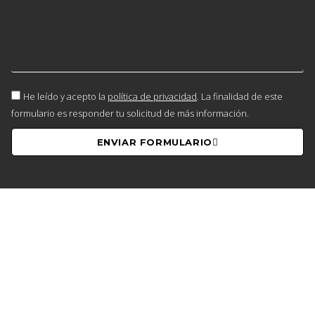
He leído y acepto la
política de privacidad
. La finalidad de este
formulario es responder tu solicitud de más información.
ENVIAR FORMULARIO