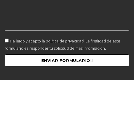
He leído y acepto la
política de privacidad
. La finalidad de este
formulario es responder tu solicitud de más información.
ENVIAR FORMULARIO