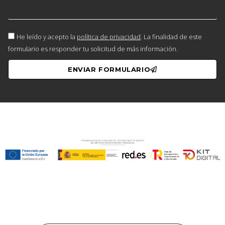
He leído y acepto la
política de privacidad
. La finalidad de este
formulario es responder tu solicitud de más información.
ENVIAR FORMULARIO