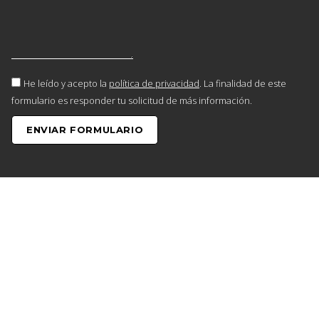
He leído y acepto la
política de privacidad
. La finalidad de este
formulario es responder tu solicitud de más información.
ENVIAR FORMULARIO