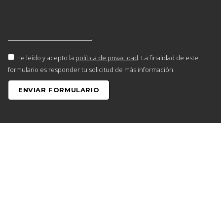
He leído y acepto la
política de privacidad
. La finalidad de este
formulario es responder tu solicitud de más información.
ENVIAR FORMULARIO