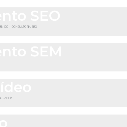
ento SEO
TENIDO | CONSULTORIA SEO
ento SEM
vídeo
 GRAPHICS
co