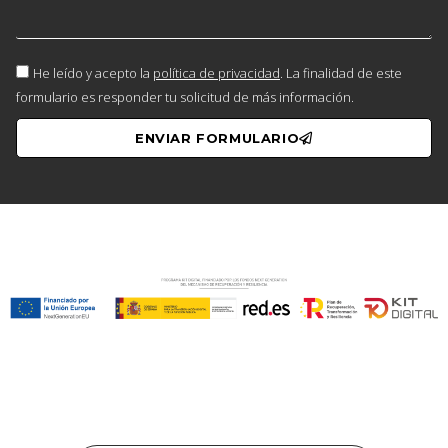
He leído y acepto la
política de privacidad
. La finalidad de este
formulario es responder tu solicitud de más información.
ENVIAR FORMULARIO