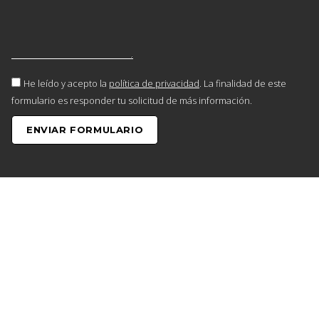
He leído y acepto la
política de privacidad
. La finalidad de este
formulario es responder tu solicitud de más información.
ENVIAR FORMULARIO