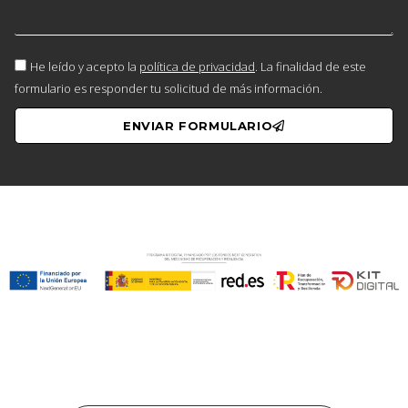
He leído y acepto la
política de privacidad
. La finalidad de este
formulario es responder tu solicitud de más información.
ENVIAR FORMULARIO