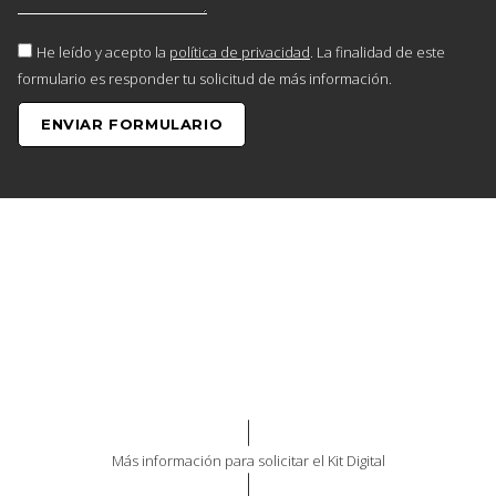
He leído y acepto la
política de privacidad
. La finalidad de este
formulario es responder tu solicitud de más información.
ENVIAR FORMULARIO
Más información para solicitar el Kit Digital