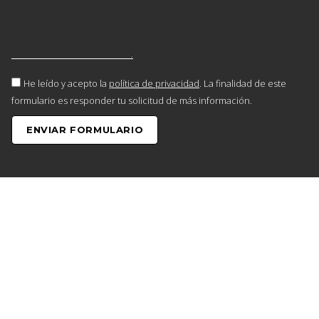
He leído y acepto la
política de privacidad
. La finalidad de este
formulario es responder tu solicitud de más información.
ENVIAR FORMULARIO