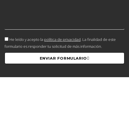
He leído y acepto la
política de privacidad
. La finalidad de este
formulario es responder tu solicitud de más información.
ENVIAR FORMULARIO