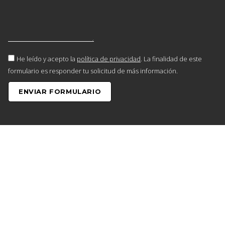
He leído y acepto la
política de privacidad
. La finalidad de este
formulario es responder tu solicitud de más información.
ENVIAR FORMULARIO