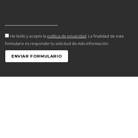
He leído y acepto la
política de privacidad
. La finalidad de este
formulario es responder tu solicitud de más información.
ENVIAR FORMULARIO