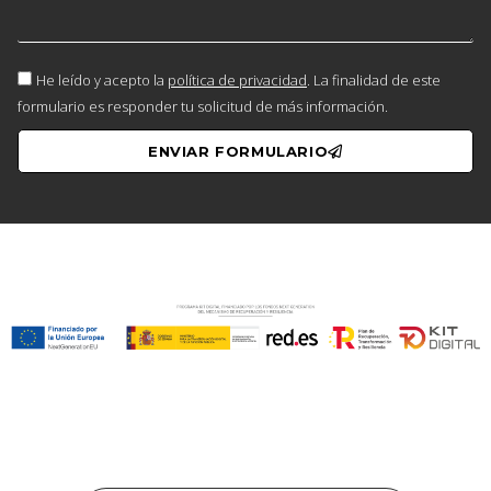
He leído y acepto la
política de privacidad
. La finalidad de este
formulario es responder tu solicitud de más información.
ENVIAR FORMULARIO