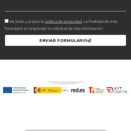
He leído y acepto la
política de privacidad
. La finalidad de este
formulario es responder tu solicitud de más información.
ENVIAR FORMULARIO