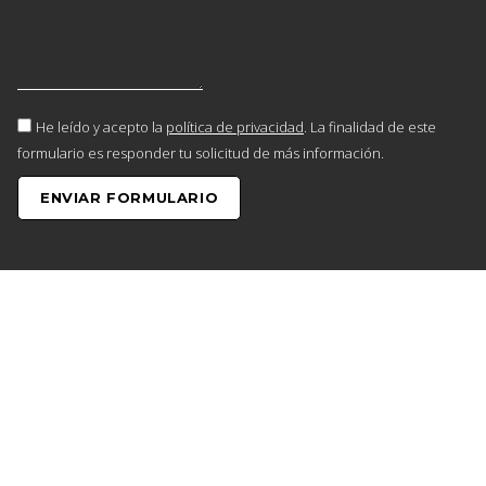
He leído y acepto la
política de privacidad
. La finalidad de este
formulario es responder tu solicitud de más información.
ENVIAR FORMULARIO