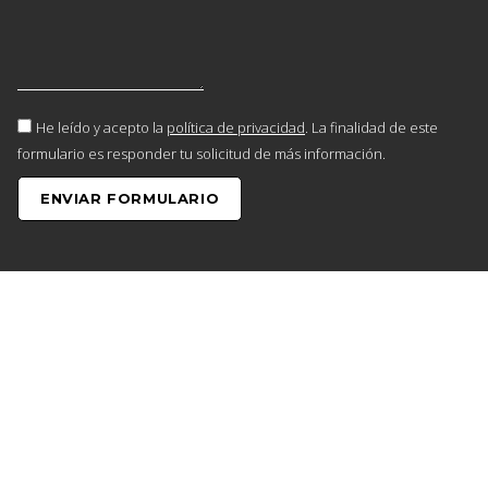
He leído y acepto la
política de privacidad
. La finalidad de este
formulario es responder tu solicitud de más información.
ENVIAR FORMULARIO