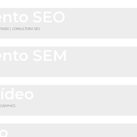
ento SEO
TENIDO | CONSULTORIA SEO
ento SEM
vídeo
 GRAPHICS
co