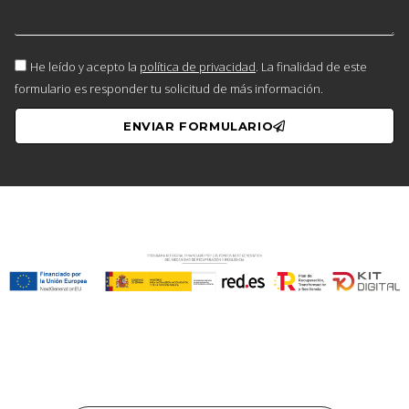
He leído y acepto la
política de privacidad
. La finalidad de este
formulario es responder tu solicitud de más información.
ENVIAR FORMULARIO