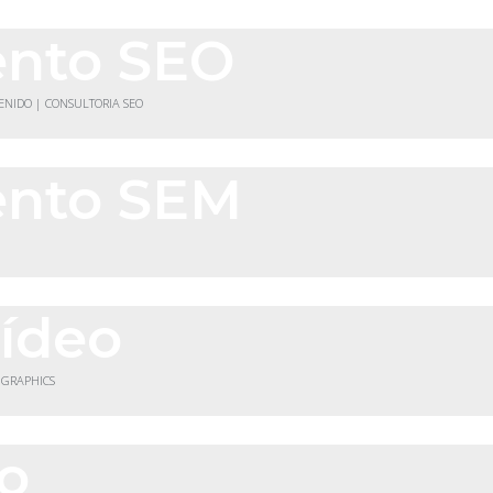
ento SEO
TENIDO | CONSULTORIA SEO
ento SEM
vídeo
 GRAPHICS
co