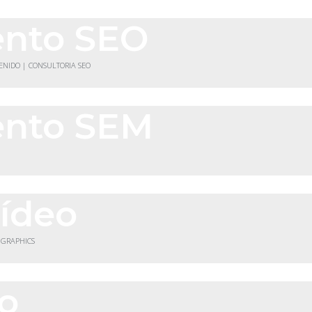
ento SEO
TENIDO | CONSULTORIA SEO
ento SEM
vídeo
 GRAPHICS
co